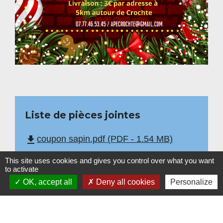
Liste de pièces jointes
file_download
coupon sapin.pdf (PDF - 1.54 MB)
This site uses cookies and gives you control over what you want
to activate
OK, accept all
Deny all cookies
Personalize