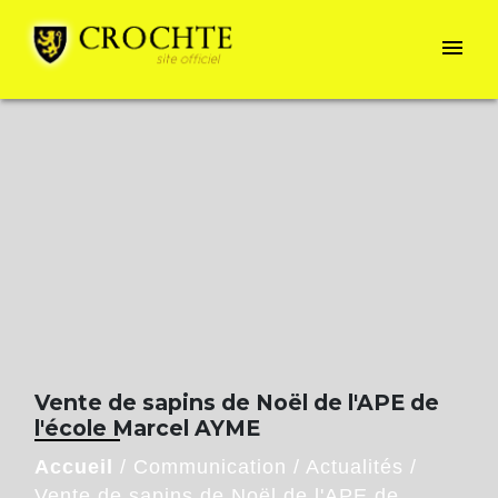
menu
Vente de sapins de Noël de l'APE de
l'école Marcel AYME
Accueil
/
Communication
/
Actualités
/
Vente de sapins de Noël de l'APE de