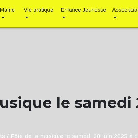
Mairie
Vie pratique
Enfance Jeunesse
Association
usique le samedi 
és
/
Fête de la musique le samedi 28 juin 2025 à