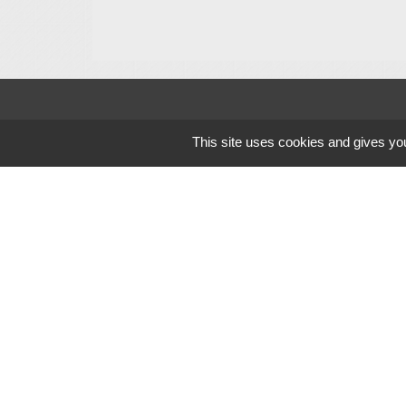
Contacts
This site uses cookies and gives you
Commune de Crochte
4 Meuninck Straete
59380 Crochte - FRANCE
+33 3 28 62 13 70
Mentions légales
-
Politique de confidenti