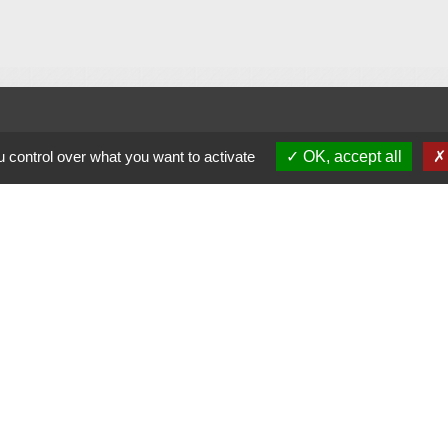
 control over what you want to activate
OK, accept all
alité
-
Accessibilité
-
Plan du site
-
Gestion des cookie
Site créé en partenariat avec Réseau des Communes