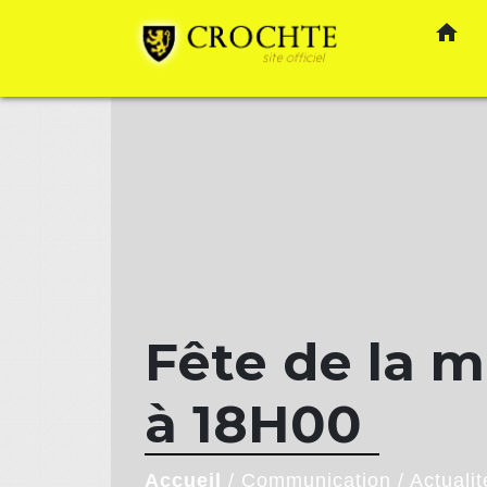
home
Fête de la m
à 18H00
Accueil
/
Communication
/
Actualit