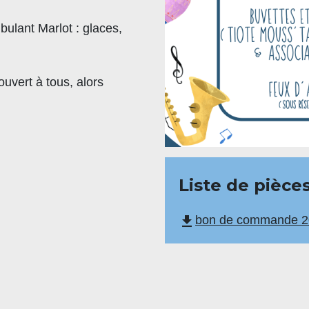
ulant Marlot : glaces,
ouvert à tous, alors
Liste de pièces
file_download
bon de commande 2